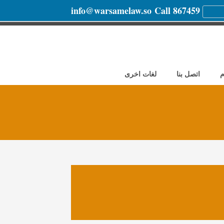
info@warsamelaw.so
Call 867459
م
اتصل بنا
لغات اخرى